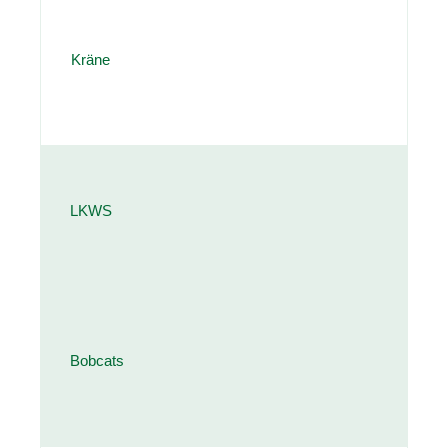
Kräne
LKWS
Bobcats