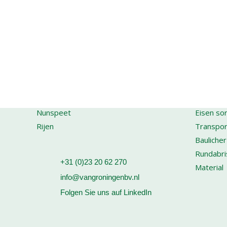
STANDORTE
AKTIVIT
Nieuw Vennep (Hauptsitz)
Kauf von
Nunspeet
Eisen sor
Rijen
Transpor
Baulicher
Rundabri
+31 (0)23 20 62 270
Material
info@vangroningenbv.nl
Folgen Sie uns auf LinkedIn